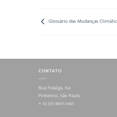
Glossário das Mudanças Climáti
CONTATO
Rua Fidalga, 154
Pinheiros, São Paulo
+ 55 (11) 98111-0401